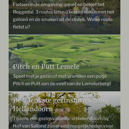
Fietsen in de omgeving: proef en beleef het
Reggedal. 3 routes laten u kennismaken met het
gebied en de smaken uit de streek. Welke route
fietst u?
Pitch en Putt Lemele
Speel met je gezin of met vrienden een potje
Pitch en Putt aan de voet van de Lemelerberg!
De 5 leukste gezinsuitjes nabij
Hellendoorn
Tijdens een gezinsvakantie in Hellendoorn bij
Hof van Salland zijn er vele mogelijkheden voor