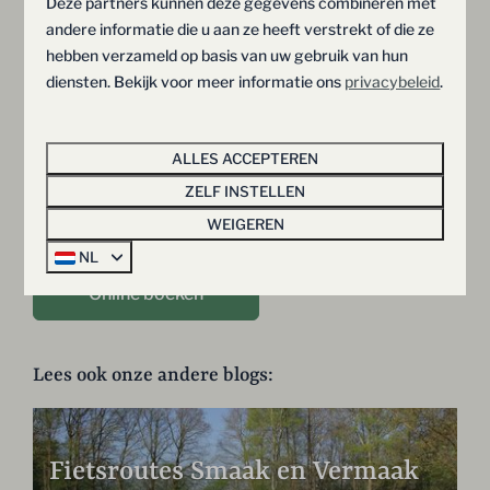
Deze partners kunnen deze gegevens combineren met
kanaal. Een weg die je kruist als je op de fiets erop uit
andere informatie die u aan ze heeft verstrekt of die ze
trekt. Maar ja, ze kunnen veel op het park doen, maar
hebben verzameld op basis van uw gebruik van hun
ook voor hen houdt het een keertje op... We kijken nu
diensten. Bekijk voor meer informatie ons
privacybeleid
.
alweer uit naar de volgende vakantie op dit park.”
ALLES ACCEPTEREN
Zelf genieten van een verblijf op
ZELF INSTELLEN
Hof van Salland?
WEIGEREN
NL
Online boeken
Lees ook onze andere blogs:
Fietsroutes Smaak en Vermaak