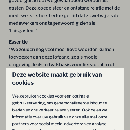
gevoel gehad dat we gewaardeerd worden als
gasten. Deze goede sfeer en ontstane relatie met de
medewerkers heeft ertoe geleid dat zowel wij als de
medewerkers ons tegenwoordig zien als
‘huisgasten’.”
Essentie
“We zouden nog veel meer lieve woorden kunnen
toevoegen aan deze lofzang, zoals mooie
omgeving, leuke uitvalsbasis voor fietstochten of
tripjes naar dorpjes en grotere steden. Maar het
Deze website maakt gebruik van
voegt niets toe aan de essentie van dit bericht. En
cookies
die essentie is voor ons heel simpel: we worden
ondergedompeld in een warm bad als we weer als
We gebruiken cookies voor een optimale
‘huisgasten’ ontvangen worden door dit team op
gebruikservaring, om gepersonaliseerde inhoud te
Hof van Salland. Oké, een klein puntje van kritiek
bieden en ons verkeer te analyseren. Ook delen we
informatie over uw gebruik van onze site met onze
dan: er kan nog wel eens flink hard gereden worden
partners voor social media, adverteren en analyse.
op de openbare weg aan de andere kant van het