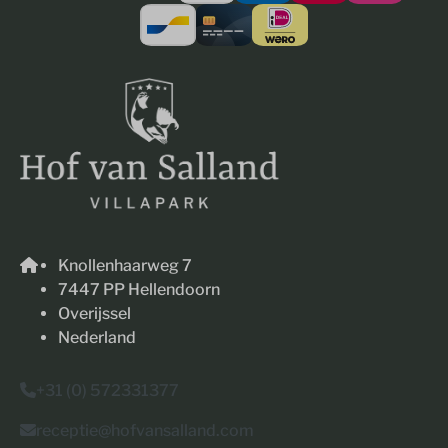
Knollenhaarweg 7
7447 PP Hellendoorn
Overijssel
Nederland
+31 (0) 572331377
receptie@hofvansalland.com