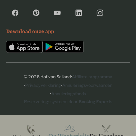
Download onze app
·
© 2026 Hof van Salland
Affiliate programma
·
·
Privacyverklaring
Annuleringsvoorwaarden
·
Annuleringsfonds
Reserveringssysteem door
Booking Experts