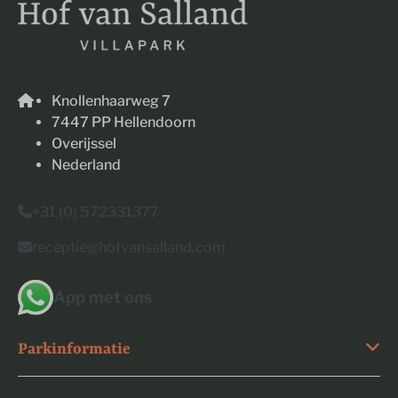
Knollenhaarweg 7
7447 PP Hellendoorn
Overijssel
Nederland
+31 (0) 572331377
receptie@hofvansalland.com
App met ons
Parkinformatie