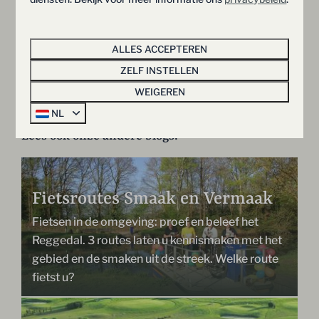
(Enter), Pension en Engels Theehuis De Hoestinkhof
(Markelo), Landhuishotel Herikerberg (Markelo),
Camping de Holterberg (Holten), Vakantiepark De
ALLES ACCEPTEREN
Luttenberg (Luttenberg) en Vakantiepark Hof van
ZELF INSTELLEN
Salland (Hellendoorn).
WEIGEREN
NL
Lees ook onze andere blogs:
Fietsroutes Smaak en Vermaak
Fietsen in de omgeving: proef en beleef het
Reggedal. 3 routes laten u kennismaken met het
gebied en de smaken uit de streek. Welke route
fietst u?