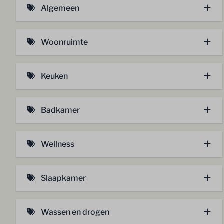
Algemeen
Huisdier toegestaan (hond) (8)
Woonruimte
Huisdiervrij (11)
Gasgestookte openhaard (12)
Airconditioning tegen betaling op basis van
Keuken
beschikbaarheid (4)
Vloerverwarming (14)
Combi-oven (13)
Badkamer
Vaatwasser (12)
Regendouche (11)
Wellness
Whirlpool (12)
Hottub (1)
Badkamer op de begane grond (11)
Slaapkamer
Sunshower (7)
1 slaapkamer (1)
Infrarood sauna (1)
Wassen en drogen
2 slaapkamers (5)