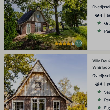
Overijsse
4
Gro
Par
8,9
Villa Beu
Whirlpool
Overijsse
4
Sa
Re
Ei