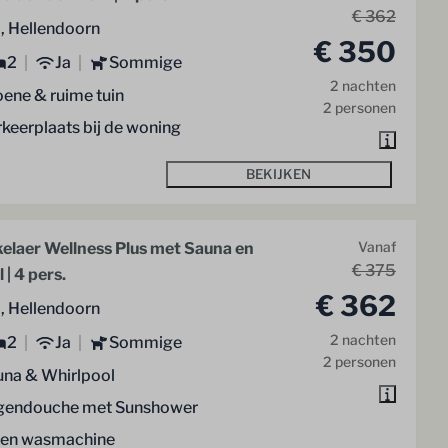
€ 362
l, Hellendoorn
€ 350
2
Ja
Sommige
2 nachten
ene & ruime tuin
2 personen
keerplaats bij de woning
BEKIJKEN
kelaer Wellness Plus met Sauna en
Vanaf
€ 375
 | 4 pers.
€ 362
l, Hellendoorn
2 nachten
2
Ja
Sommige
2 personen
una & Whirlpool
gendouche met Sunshower
gen wasmachine