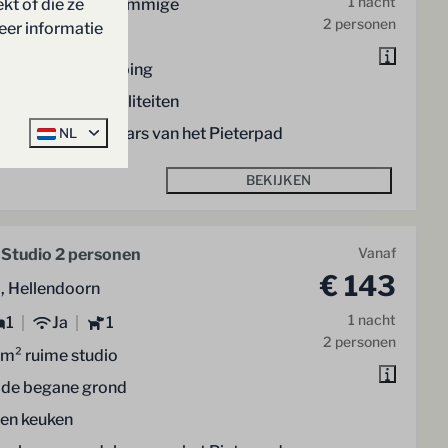
1 nacht
kt of die ze
1
Ja
Sommige
2 personen
eer informatie
 m² ruime kamer
de eerste verdieping
htbij alle parkfaciliteiten
aal voor wandelaars van het Pieterpad
NL
BEKIJKEN
Studio 2 personen
Vanaf
€ 143
l, Hellendoorn
1 nacht
1
Ja
1
2 personen
m² ruime studio
 de begane grond
gen keuken