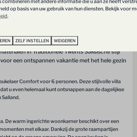
combineren met andere informatie die u aan ze heeft verstre
gebruikt u speciale Illy-cups, deze
ld op basis van uw gebruik van hun diensten. Bekijk voor m
zijn uitsluitend verkrijgbaar bij onze
leid
.
receptie)
Waterkoker
Keukengerei
TEREN
ZELF INSTELLEN
WEIGEREN
Wijn & drinkglazen
erialen in Traditionele Twents Saksische stijl
Bestek
l voor een ontspannen vakantie met het hele gezin
Eettafel
Sanitair
eukelaer Comfort voor 6 personen. Deze stijlvolle villa
odat u even helemaal kunt ontsnappen aan de dagelijkse
Toilet
 Salland.
den
 (90x210): 2
illa. De warm ingerichte woonkamer beschikt over een
 (180x210): 2
momenten met elkaar. Dankzij de grote raampartijen