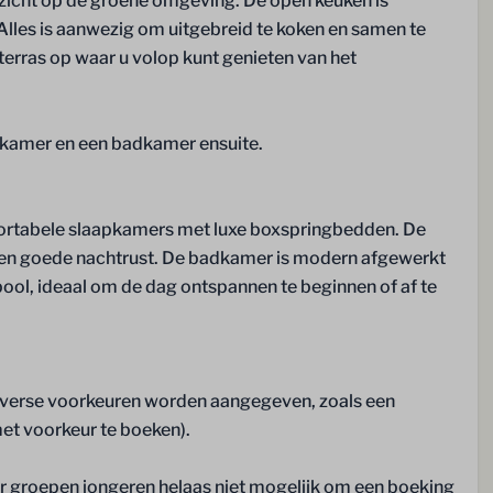
itzicht op de groene omgeving. De open keuken is
pkamer
les is aanwezig om uitgebreid te koken en samen te
 de begane grond:
terras op waar u volop kunt genieten van het
Buiten
apkamer en een badkamer ensuite.
1 Parkeerplaats (gratis)
Berging
fortabele slaapkamers met luxe boxspringbedden. De
Tuin
an een goede nachtrust. De badkamer is modern afgewerkt
Schuur
pool, ideaal om de dag ontspannen te beginnen of af te
Openslaande deuren naar het
terras
 diverse voorkeuren worden aangegeven, zoals een
t voorkeur te boeken).
rvice
or groepen jongeren helaas niet mogelijk om een boeking