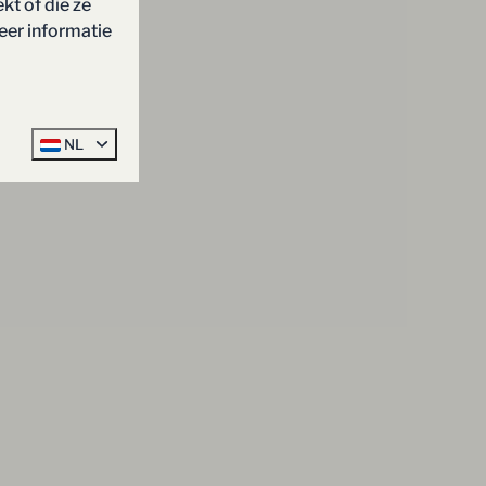
kt of die ze
eer informatie
NL