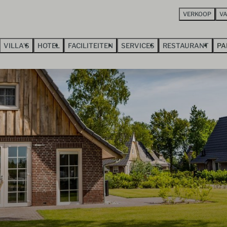
VERKOOP
V
VILLA'S
HOTEL
FACILITEITEN
SERVICES
RESTAURANT
PA