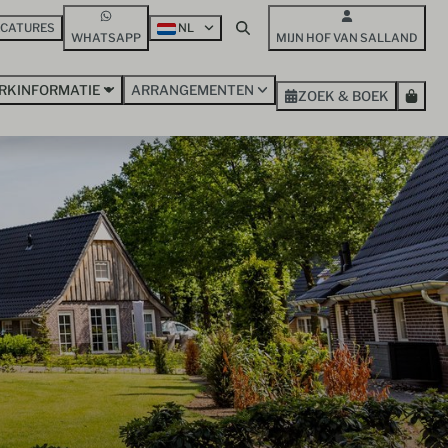
ACATURES
NL
WHATSAPP
MIJN HOF VAN SALLAND
RKINFORMATIE
ARRANGEMENTEN
ZOEK & BOEK