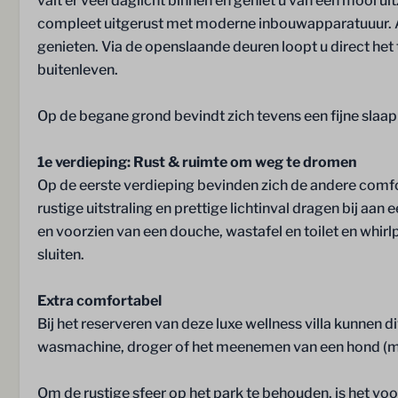
valt er veel daglicht binnen en geniet u van een mooi u
Tv op de slaa
compleet uitgerust met moderne inbouwapparatuuur. Al
Slaapkamer op
genieten. Via de openslaande deuren loopt u direct het 
1
buitenleven.
Wassen en drogen
Ligging
Op de begane grond bevindt zich tevens een fijne sla
Droogrek
Vrijstaand
1e verdieping: Rust & ruimte om weg te dromen
Op de eerste verdieping bevinden zich de andere com
rustige uitstraling en prettige lichtinval dragen bij a
en voorzien van een douche, wastafel en toilet en whirl
sluiten.
Extra comfortabel
Terras
Faciliteiten
Bij het reserveren van deze luxe wellness villa kunnen
Terras
Ontbijtservice
wasmachine, droger of het meenemen van een hond (me
Luxe tuinset
Schoonmaakse
Parasol
Zwembad
Om de rustige sfeer op het park te behouden, is het vo