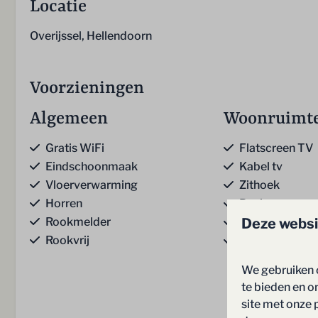
Locatie
Overijssel, Hellendoorn
Voorzieningen
Algemeen
Woonruimt
Gratis WiFi
Flatscreen TV
Eindschoonmaak
Kabel tv
Vloerverwarming
Zithoek
Horren
Bank
Deze websi
Rookmelder
Gasgestookte
Rookvrij
Trapkast
Toon 
We gebruiken 
te bieden en o
site met onze 