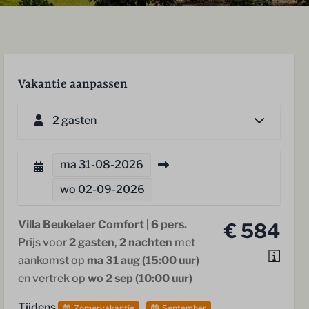
Vakantie aanpassen
2 gasten
ma
31-08-2026
wo
02-09-2026
Villa Beukelaer Comfort | 6 pers.
€ 584
Prijs voor
2 gasten
,
2 nachten
met
aankomst op
ma 31 aug (15:00 uur)
en vertrek op
wo 2 sep (10:00 uur)
Tijdens
Zomervakantie
September