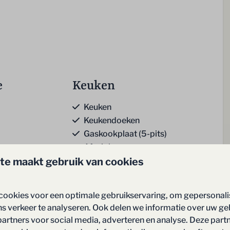
e
Keuken
Keuken
Keukendoeken
Gaskookplaat (5-pits)
Afzuigkap
te maakt gebruik van cookies
 openhaard
Koelkast
Vriezer
meer ↓
Combi-oven
cookies voor een optimale gebruikservaring, om gepersonal
Magnetron
ns verkeer te analyseren. Ook delen we informatie over uw ge
Vaatwasser
partners voor social media, adverteren en analyse. Deze part
Illy espresso apparaat (hiervoor