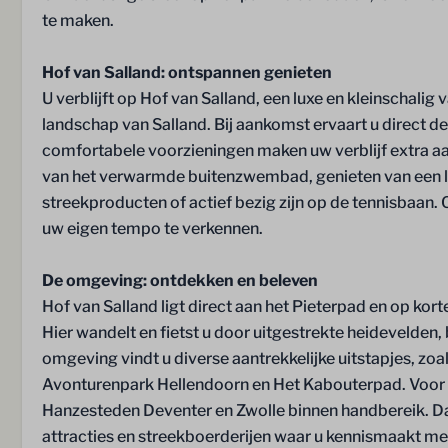
Fietsverhuur
te maken.
Tennisbaan
Restaurant De
Hof van Salland: ontspannen genieten
Laadpalen
U verblijft op Hof van Salland, een luxe en kleinschalig
Trampoline
landschap van Salland. Bij aankomst ervaart u direct de
Speeltuin
comfortabele voorzieningen maken uw verblijf extra aa
van het verwarmde buitenzwembad, genieten van een lun
streekproducten of actief bezig zijn op de tennisbaan.
uw eigen tempo te verkennen.
De omgeving: ontdekken en beleven
Hof van Salland ligt direct aan het Pieterpad en op kor
Hier wandelt en fietst u door uitgestrekte heidevelden
omgeving vindt u diverse aantrekkelijke uitstapjes, zo
Avonturenpark Hellendoorn en Het Kabouterpad. Voor ee
Hanzesteden Deventer en Zwolle binnen handbereik. Daa
attracties en streekboerderijen waar u kennismaakt met