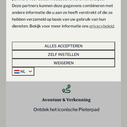
Deze partners kunnen deze gegevens combineren met
andere informatie die u aan ze heeft verstrekt of die ze
Vrijheid & Ruimte
hebben verzameld op basis van uw gebruik van hun
Royale buitenruimte en een vrij gevoel
diensten. Bekijk voor meer informatie ons
privacybeleid
.
ALLES ACCEPTEREN
ZELF INSTELLEN
Comfort & Gemak
WEIGEREN
Ontspannen in luxe, volledig ingerichte villa’s
NL
Avontuur & Verkenning
Ontdek het iconische Pieterpad