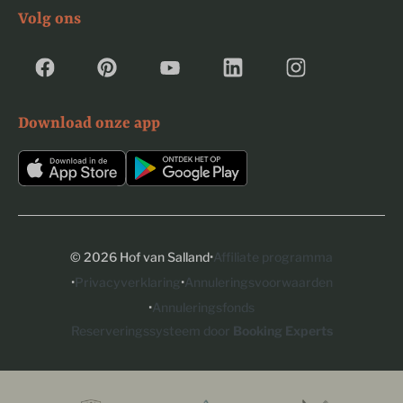
Volg ons
Download onze app
·
© 2026 Hof van Salland
Affiliate programma
·
·
Privacyverklaring
Annuleringsvoorwaarden
·
Annuleringsfonds
Reserveringssysteem door
Booking Experts