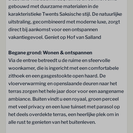
Vaatwasser
gebouwd met duurzame materialen in de
Illy espresso apparaat (hiervoor gebruikt u
karakteristieke Twents Saksische stijl. De natuurlijke
speciale Illy-cups, deze zijn uitsluitend verkrijgbaar
uitstraling, gecombineerd met moderne luxe, zorgt
bij onze receptie)
direct bij aankomst voor een ontspannen
Keukengerei
vakantiegevoel. Geniet op Hof van Salland
Wijn & drinkglazen
Bestek
Begane grond: Wonen & ontspannen
Via de entree betreedt u de ruime en sfeervolle
Badkamer
woonkamer, die is ingericht met een comfortabele
zithoek en een gasgestookte open haard. De
Handdoeken
vloerverwarming en openslaande deuren naar het
Douche
terras zorgen het hele jaar door voor een aangename
Badkamer op de begane grond
ambiance. Buiten vindt u een royaal, groen perceel
Wastafel
met veel privacy en een luxe tuinset met parasol op
het deels overdekte terras, een heerlijke plek om in
Wellness
alle rust te genieten van het buitenleven.
Sunshower