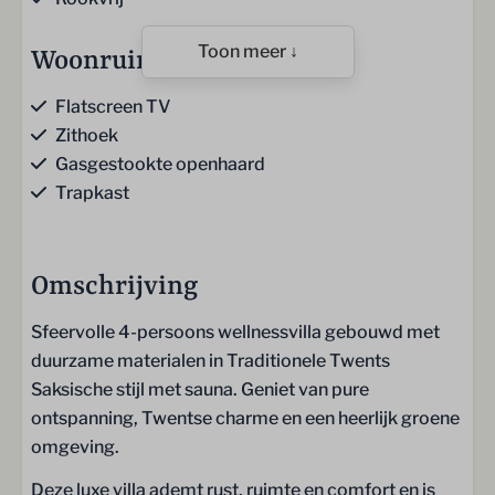
Toon meer ↓
Woonruimte
Flatscreen TV
Zithoek
Gasgestookte openhaard
Trapkast
Keuken
Omschrijving
Keuken
Keukendoeken
Sfeervolle 4-persoons wellnessvilla gebouwd met
Gaskookplaat (5-pits)
duurzame materialen in Traditionele Twents
Afzuigkap
Saksische stijl met sauna. Geniet van pure
Koelkast
ontspanning, Twentse charme en een heerlijk groene
Vriezer
omgeving.
Combi-oven
Deze luxe villa ademt rust, ruimte en comfort en is