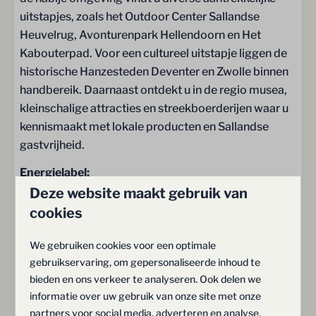
uitstapjes, zoals het Outdoor Center Sallandse
Heuvelrug, Avonturenpark Hellendoorn en Het
Kabouterpad. Voor een cultureel uitstapje liggen de
historische Hanzesteden Deventer en Zwolle binnen
handbereik. Daarnaast ontdekt u in de regio musea,
kleinschalige attracties en streekboerderijen waar u
kennismaakt met lokale producten en Sallandse
gastvrijheid.
Energielabel:
Deze website maakt gebruik van
cookies
Vijf onweerstaanbare redenen voor
We gebruiken cookies voor een optimale
gebruikservaring, om gepersonaliseerde inhoud te
jouw droomverblijf bij Hof van
bieden en ons verkeer te analyseren. Ook delen we
Salland
informatie over uw gebruik van onze site met onze
partners voor social media, adverteren en analyse.