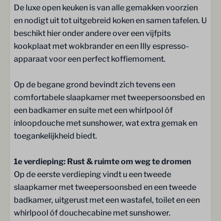
Traditionele opgietsauna
De luxe open keuken is van alle gemakken voorzien
en nodigt uit tot uitgebreid koken en samen tafelen. U
Slaapkamer
beschikt hier onder andere over een vijfpits
kookplaat met wokbrander en een Illy espresso-
Bedlinnen
apparaat voor een perfect koffiemoment.
Boxspringbedden
2 Persoons bed (180x210): 2
Op de begane grond bevindt zich tevens een
2 slaapkamers
comfortabele slaapkamer met tweepersoonsbed en
Slaapkamer op de begane grond: 1
een badkamer en suite met een whirlpool óf
inloopdouche met sunshower, wat extra gemak en
Sanitair
toegankelijkheid biedt.
Toilet
1e verdieping: Rust & ruimte om weg te dromen
Op de eerste verdieping vindt u een tweede
Ligging
slaapkamer met tweepersoonsbed en een tweede
badkamer, uitgerust met een wastafel, toilet en een
Vrijstaand
whirlpool óf douchecabine met sunshower.