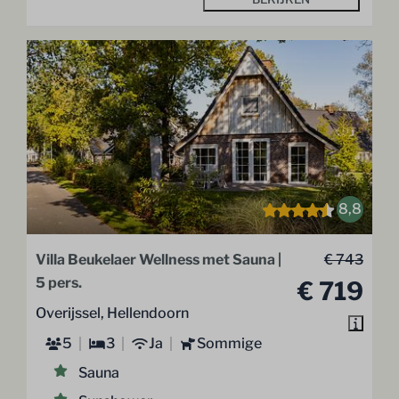
8,8
Villa Beukelaer Wellness met Sauna |
€ 743
5 pers.
€ 719
Overijssel, Hellendoorn
5
3
Ja
Sommige
Sauna