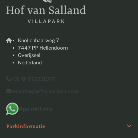
Knollenhaarweg 7
7447 PP Hellendoorn
Overijssel
Nederland
+31 (0) 572331377
receptie@hofvansalland.com
App met ons
Parkinformatie