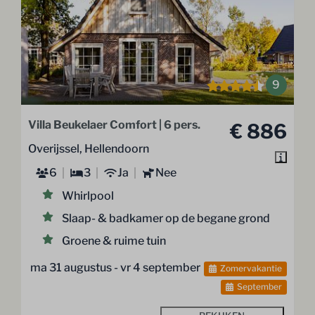
9
Villa Beukelaer Comfort | 6 pers.
€ 886
Overijssel, Hellendoorn
6
3
Ja
Nee
Whirlpool
Slaap- & badkamer op de begane grond
Groene & ruime tuin
ma 31 augustus - vr 4 september
Zomervakantie
September