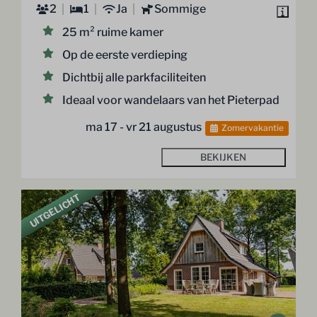
2
1
Ja
Sommige
25 m² ruime kamer
Op de eerste verdieping
Dichtbij alle parkfaciliteiten
Ideaal voor wandelaars van het Pieterpad
ma 17 - vr 21 augustus
Zomervakantie
BEKIJKEN
UITGELICHT