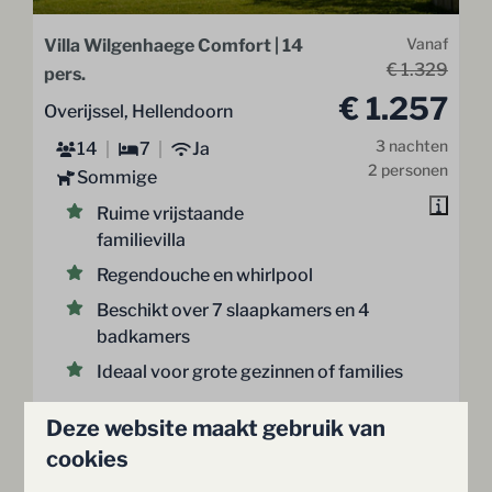
Villa Wilgenhaege Comfort | 14
Vanaf
€ 1.329
pers.
€ 1.257
Overijssel, Hellendoorn
3 nachten
14
7
Ja
2 personen
Sommige
Ruime vrijstaande
familievilla
Regendouche en whirlpool
Beschikt over 7 slaapkamers en 4
badkamers
Ideaal voor grote gezinnen of families
BEKIJKEN
Deze website maakt gebruik van
cookies