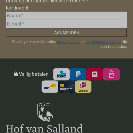
ontvang het laatste nieuws en diverse
kortingen!
AANMELDEN
Beveiligd door reCaptcha,
privacybeleid
en
servicevoorwaarden
zijn
van toepassing.
Veilig betalen