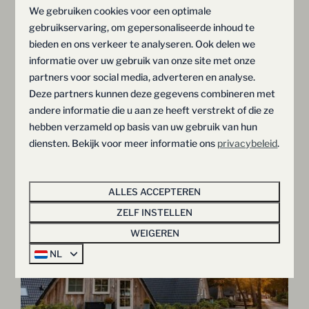
We gebruiken cookies voor een optimale
MEER RESULTATEN (11)
gebruikservaring, om gepersonaliseerde inhoud te
bieden en ons verkeer te analyseren. Ook delen we
informatie over uw gebruik van onze site met onze
partners voor social media, adverteren en analyse.
Beoordeling | 10.0 | Jules
Deze partners kunnen deze gegevens combineren met
andere informatie die u aan ze heeft verstrekt of die ze
Prachtig vakantiehuis, ontzettend schoon en fris,
hebben verzameld op basis van uw gebruik van hun
prachtige omgeving en sympathiek personeel
diensten. Bekijk voor meer informatie ons
privacybeleid
.
dat erg attent is. Wij hebben de volgende
vakantie al geboekt!
ALLES ACCEPTEREN
ZELF INSTELLEN
WEIGEREN
NL