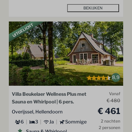
BEKIJKEN
UITGELICHT
8,9
Villa Beukelaer Wellness Plus met
Vanaf
€ 480
Sauna en Whirlpool | 6 pers.
€ 461
Overijssel, Hellendoorn
2 nachten
6
3
Ja
Sommige
2 personen
Sauna & Whirlpool