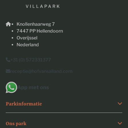
Knollenhaarweg 7
7447 PP Hellendoorn
Overijssel
Nederland
+31 (0) 572331377
receptie@hofvansalland.com
App met ons
Parkinformatie
Ons park