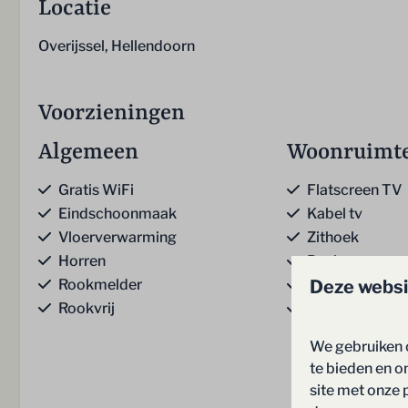
Locatie
Overijssel, Hellendoorn
Voorzieningen
Algemeen
Woonruimt
Gratis WiFi
Flatscreen TV
Eindschoonmaak
Kabel tv
Vloerverwarming
Zithoek
Horren
Bank
Deze websi
Rookmelder
Gasgestookte
Rookvrij
Trapkast
Toon 
We gebruiken 
te bieden en o
site met onze 