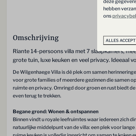
deze gegevens 
hebben verzame
ons
privacybe
Omschrijving
ALLES ACCEP
Riante 14-persoons villa met 7 slaapkamers, me
grote tuin, luxe keuken en veel privacy. Ideeaal v
Badkamer
Slaapkamer
De Wilgenhaege Villa is dé plek om samen herinnering
Handdoeken
Bedlinnen
voor grote families of meerdere gezinnen die samen o
Douche
Boxspringbed
ruimte en privacy. Omringd door groen en rust biedt d
Inloopdouche
Kledingkast
even terug te trekken.
Ligbad
1 Persoonsbed
Whirlpool
2 Persoons be
Begane grond: Wonen & ontspannen
Badkamer op de begane grond
7 slaapkamers
Binnen vindt u royale leefruimtes waar iedereen zich d
Wastafel
Slaapkamer op
natuurlijke middelpunt van de villa: een plek voor lang
2
ruime keuken is volledig ingericht om samen te koken en