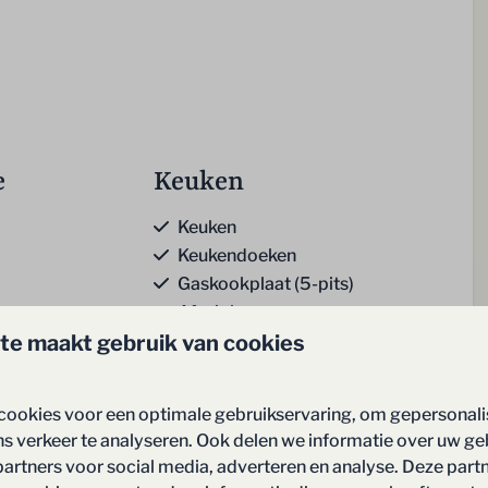
e
Keuken
Keuken
Keukendoeken
Gaskookplaat (5-pits)
Afzuigkap
te maakt gebruik van cookies
 openhaard
Koelkast
Vriezer
meer ↓
Combi-oven
cookies voor een optimale gebruikservaring, om gepersonal
Magnetron
ns verkeer te analyseren. Ook delen we informatie over uw ge
Vaatwasser
partners voor social media, adverteren en analyse. Deze part
Bravilor koffie apparaat