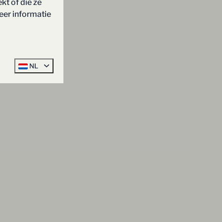
kt of die ze
eer informatie
NL