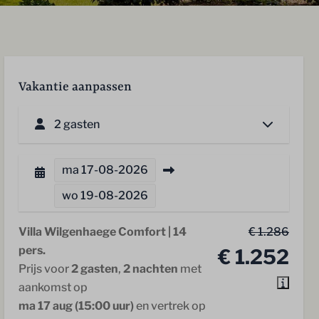
Vakantie aanpassen
2 gasten
ma
17-08-2026
wo
19-08-2026
Villa Wilgenhaege Comfort | 14
€ 1.286
pers.
€ 1.252
Prijs voor
2 gasten
,
2 nachten
met
aankomst op
ma 17 aug (15:00 uur)
en vertrek op