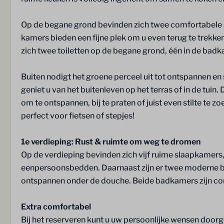
Wassen en drogen
Ligging
Op de begane grond bevinden zich twee comfortabele
kamers bieden een fijne plek om u even terug te trekk
Droogrek
Vrijstaand
zich twee toiletten op de begane grond, één in de badk
Buiten nodigt het groene perceel uit tot ontspannen en 
geniet u van het buitenleven op het terras of in de tuin. 
om te ontspannen, bij te praten of juist even stilte te 
perfect voor fietsen of stepjes!
Terras
Faciliteiten
Terras
Ontbijtservice
1e verdieping: Rust & ruimte om weg te dromen
Luxe tuinset
Speeltuin
Op de verdieping bevinden zich vijf ruime slaapkamers
Parasol
Trampoline
eenpersoonsbedden. Daarnaast zijn er twee moderne b
Laadpalen
ontspannen onder de douche. Beide badkamers zijn comp
Restaurant De
Tennisbaan
Extra comfortabel
Fietsverhuur
Bij het reserveren kunt u uw persoonlijke wensen doorge