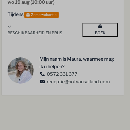
wo 19 aug (10:00 uur)
Tijdens
Zomervakantie
BESCHIKBAARHEID EN PRIJS
BOEK
Mijn naam is Maura, waarmee mag
ik u helpen?
0572 331 377
receptie@hofvansalland.com