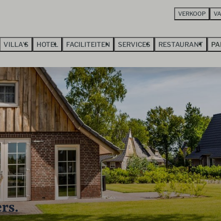
VERKOOP
V
VILLA'S
HOTEL
FACILITEITEN
SERVICES
RESTAURANT
PA
rs.