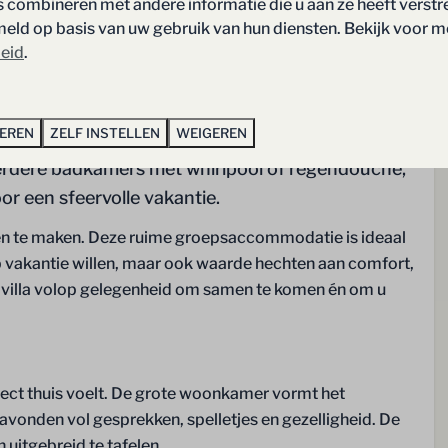
combineren met andere informatie die u aan ze heeft verstre
(snelfilter)
ld op basis van uw gebruik van hun diensten. Bekijk voor m
Waterkoker
leid
.
Keukengerei
Wijn & drinkglazen
Bestek
TEREN
ZELF INSTELLEN
WEIGEREN
Eettafel
erdere badkamers met whirlpool of regendouche,
oor een sfeervolle vakantie.
Sanitair
en te maken. Deze ruime groepsaccommodatie is ideaal
Toilet
p vakantie willen, maar ook waarde hechten aan comfort,
den
e villa volop gelegenheid om samen te komen én om u
 (90x210): 6
d (180x210): 4
irect thuis voelt. De grote woonkamer vormt het
 de begane grond:
e avonden vol gesprekken, spelletjes en gezelligheid. De
 uitgebreid te tafelen.