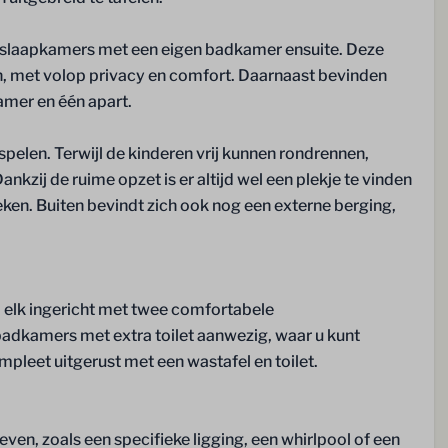
Buiten
 slaapkamers met een eigen badkamer ensuite. Deze
en, met volop privacy en comfort. Daarnaast bevinden
Tuin
amer en één apart.
Schuur
2 Parkeerplaatsen (gratis)
spelen. Terwijl de kinderen vrij kunnen rondrennen,
Openslaande deuren naar het
Dankzij de ruime opzet is er altijd wel een plekje te vinden
terras
zoeken. Buiten bevindt zich ook nog een externe berging,
, elk ingericht met twee comfortabele
adkamers met extra toilet aanwezig, waar u kunt
leet uitgerust met een wastafel en toilet.
 Hazelaer
ven, zoals een specifieke ligging, een whirlpool of een