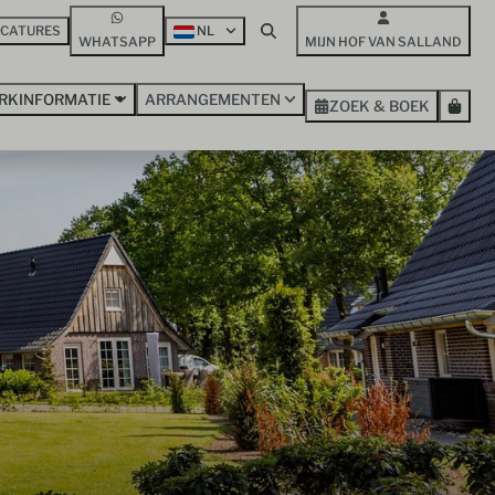
ACATURES
NL
WHATSAPP
MIJN HOF VAN SALLAND
RKINFORMATIE
ARRANGEMENTEN
ZOEK & BOEK