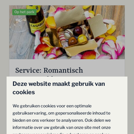
Op het park
Service: Romantisch
verwenpakket
Deze website maakt gebruik van
Verras uw geliefde met een romantisch
cookies
verwenpakket! Bij aankomst liggen de
We gebruiken cookies voor een optimale
chocoladebonbons, rozenblaadjes en piccolo
gebruikservaring, om gepersonaliseerde inhoud te
prosecco voor jullie klaar!
bieden en ons verkeer te analyseren. Ook delen we
informatie over uw gebruik van onze site met onze