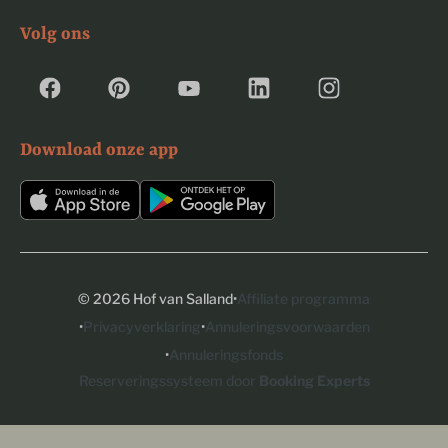
Volg ons
Download onze app
·
© 2026 Hof van Salland
Affiliate programma
·
·
Privacyverklaring
Annuleringsvoorwaarden
·
Annuleringsfonds
Reserveringssysteem door
Booking Experts