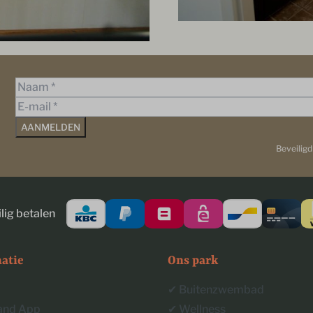
AANMELDEN
Beveilig
lig betalen
atie
Ons park
✔︎ Buitenzwembad
land App
✔︎ Wellness