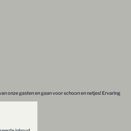
 van onze gasten en gaan voor schoon en netjes! Ervaring
iseerde inhoud