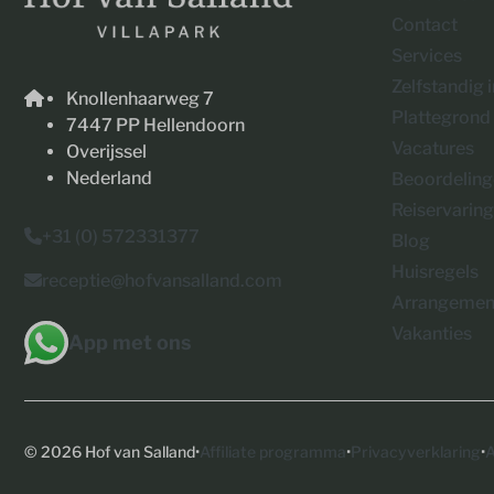
Contact
Services
Zelfstandig 
Knollenhaarweg 7
Plattegrond
7447 PP Hellendoorn
Vacatures
Overijssel
Nederland
Beoordelin
Reiservarin
+31 (0) 572331377
Blog
Huisregels
receptie@hofvansalland.com
Arrangemen
Vakanties
App met ons
·
·
·
© 2026 Hof van Salland
Affiliate programma
Privacyverklaring
A