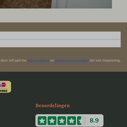
d door reCaptcha,
privacybeleid
en
servicevoorwaarden
zijn van toepassing.
Beoordelingen
8.9