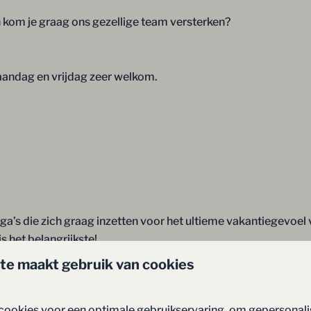
en kom je graag ons gezellige team versterken?
maandag en vrijdag zeer welkom.
ga’s die zich graag inzetten voor het ultieme vakantiegevoel
s het belangrijkste!
te maakt gebruik van cookies
lland.com
cookies voor een optimale gebruikservaring, om gepersonal