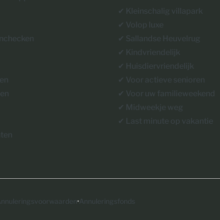
✔︎ Kleinschalig villapark
✔︎ Volop luxe
inchecken
✔︎ Sallandse Heuvelrug
✔︎ Kindvriendelijk
✔︎ Huisdiervriendelijk
gen
✔︎ Voor actieve senioren
gen
✔ Voor uw familieweekend
✔ Midweekje weg
✔ Last minute op vakantie
ten
·
nnuleringsvoorwaarden
Annuleringsfonds