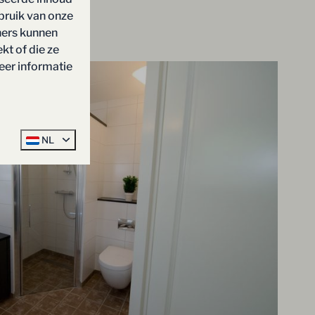
bruik van onze
ners kunnen
kt of die ze
eer informatie
NL