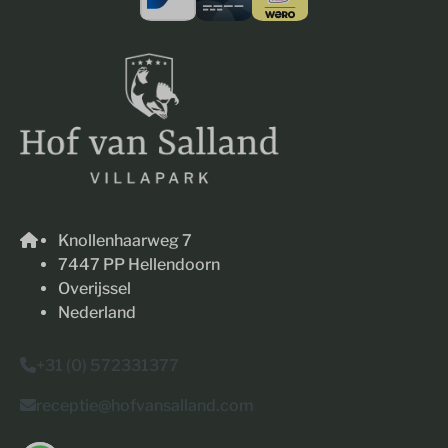
Knollenhaarweg 7
7447 PP Hellendoorn
Overijssel
Nederland
+31 (0) 572331377
receptie@hofvansalland.com