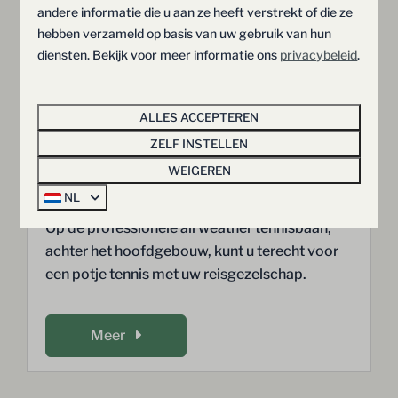
andere informatie die u aan ze heeft verstrekt of die ze
Op het park
hebben verzameld op basis van uw gebruik van hun
diensten. Bekijk voor meer informatie ons
privacybeleid
.
ALLES ACCEPTEREN
ZELF INSTELLEN
WEIGEREN
Tennisbaan
NL
Op de professionele all weather tennisbaan,
achter het hoofdgebouw, kunt u terecht voor
een potje tennis met uw reisgezelschap.
Meer