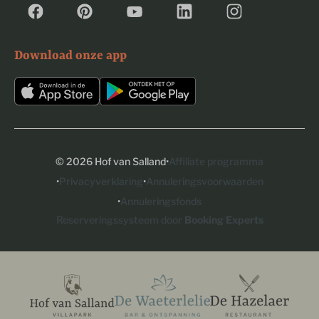
Download onze app
·
© 2026 Hof van Salland
Affiliate programma
·
·
Privacyverklaring
Annuleringsvoorwaarden
·
Annuleringsfonds
Reserveringssysteem door
Booking Experts