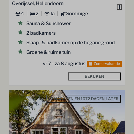
Overijssel, Hellendoorn
4
2
Ja
Sommige
Sauna & Sunshower
2 badkamers
Slaap- & badkamer op de begane grond
Groene & ruime tuin
vr 7 - za 8 augustus
Zomervakantie
BEKIJKEN
- 2 NACHTEN EN 1072 DAGEN LATER