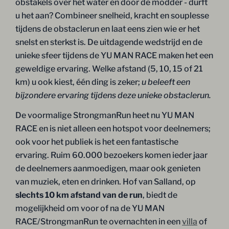
obstakels over het water en door de modder - durft
u het aan? Combineer snelheid, kracht en souplesse
tijdens de obstaclerun en laat eens zien wie er het
snelst en sterkst is. De uitdagende wedstrijd en de
unieke sfeer tijdens de YU MAN RACE maken het een
geweldige ervaring. Welke afstand (5, 10, 15 of 21
km) u ook kiest, één ding is zeker;
u beleeft een
bijzondere ervaring tijdens deze unieke obstaclerun.
De voormalige StrongmanRun heet nu YU MAN
RACE en is niet alleen een hotspot voor deelnemers;
ook voor het publiek is het een fantastische
ervaring. Ruim 60.000 bezoekers komen ieder jaar
de deelnemers aanmoedigen, maar ook genieten
van muziek, eten en drinken. Hof van Salland, op
slechts 10 km afstand van de run
, biedt de
mogelijkheid om voor of na de YU MAN
RACE/StrongmanRun te overnachten in een
villa
of