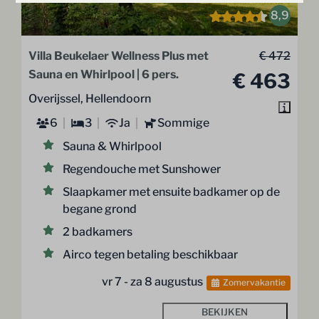
8,9
Villa Beukelaer Wellness Plus met
€ 472
Sauna en Whirlpool | 6 pers.
€ 463
Overijssel, Hellendoorn
6
3
Ja
Sommige
Sauna & Whirlpool
Regendouche met Sunshower
Slaapkamer met ensuite badkamer op de
begane grond
2 badkamers
Airco tegen betaling beschikbaar
vr 7 - za 8 augustus
Zomervakantie
BEKIJKEN