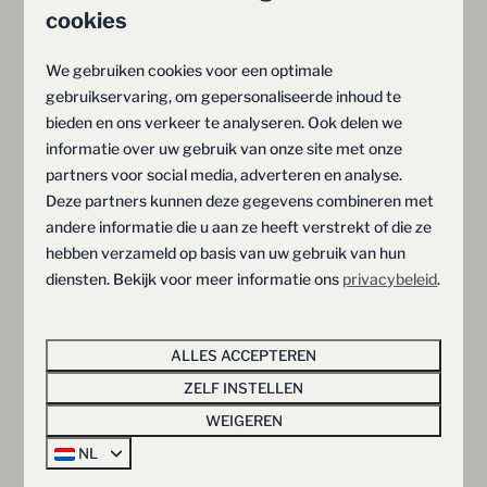
cookies
2
1
Ja
Sommige
25 m² ruime kamer
We gebruiken cookies voor een optimale
gebruikservaring, om gepersonaliseerde inhoud te
Op de eerste verdieping
bieden en ons verkeer te analyseren. Ook delen we
Dichtbij alle parkfaciliteiten
informatie over uw gebruik van onze site met onze
Ideaal voor wandelaars van het Pieterpad
partners voor social media, adverteren en analyse.
Deze partners kunnen deze gegevens combineren met
vr 7 - za 8 augustus
Zomervakantie
andere informatie die u aan ze heeft verstrekt of die ze
hebben verzameld op basis van uw gebruik van hun
BEKIJKEN
diensten. Bekijk voor meer informatie ons
privacybeleid
.
UITGELICHT
- 2 NACHTEN EN 1072 DAGEN LATER
ALLES ACCEPTEREN
ZELF INSTELLEN
WEIGEREN
NL