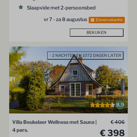
Slaapvide met 2-persoonsbed
vr 7 - za 8 augustus
Zomervakantie
BEKIJKEN
- 2 NACHTEN EN 1072 DAGEN LATER
8,9
Villa Beukelaer Wellness met Sauna |
€ 406
4 pers.
€ 398