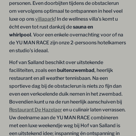
personen. Even doorbijten tijdens de obstaclerun
om vervolgens optimaal te ontspannen in heel veel
luxe op ons
villapark
! In de wellness villa’s komt u
écht even tot rust dankzij de
sauna en
whirlpool
. Voor een enkele overnachting voor of na
de YU MAN RACE zijn onze 2-persoons hotelkamers
en studio’s ideaal.
Hof van Salland beschikt over uitstekende
faciliteiten, zoals een
buitenzwembad
, heerlijk
restaurant en all weather tennisbaan. Na een
sportieve dag bij de obstaclerun is niets zo fijn dan
even een verkoelende duik nemen in het zwembad.
Bovendien kunt u na de run heerlijk aanschuiven bij
Restaurant De Hazelaer
en u culinair laten verrassen.
Uw deelname aan de YU MAN RACE combineren
met een luxe weekendje weg bij Hof van Salland is
een uitstekend idee; inspanning én ontspanning in