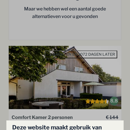
Maar we hebben wel een aantal goede
alternatieven voor u gevonden
- 2 NACHTEN EN 1072 DAGEN LATER
8,8
Comfort Kamer 2 personen
€ 144
€ 141
Deze website maakt gebruik van
Overijssel, Hellendoorn