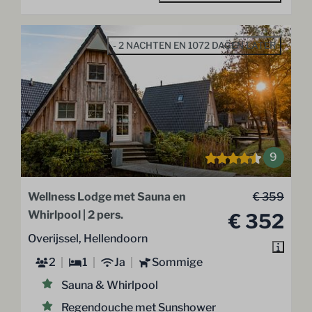
- 2 NACHTEN EN 1072 DAGEN LATER
9
Wellness Lodge met Sauna en
€ 359
Whirlpool | 2 pers.
€ 352
Overijssel, Hellendoorn
2
1
Ja
Sommige
Sauna & Whirlpool
Regendouche met Sunshower