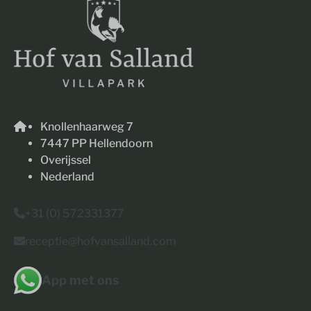
Knollenhaarweg 7
7447 PP Hellendoorn
Overijssel
Nederland
+31 (0) 572331377
receptie@hofvansalland.com
App met ons